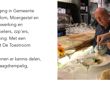
ging in Gemeente
elom, Moergestel en
nwerking en
eliers, zzp’ers,
ening. Met een
rt De Toestroom
nen er kennis delen,
laagdrempelig,